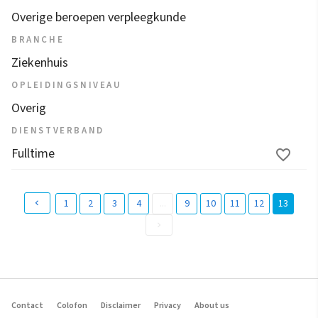
Overige beroepen verpleegkunde
BRANCHE
Ziekenhuis
OPLEIDINGSNIVEAU
Overig
DIENSTVERBAND
Fulltime
1
2
3
4
...
9
10
11
12
13
(
c
u
r
r
Contact
Colofon
Disclaimer
Privacy
About us
e