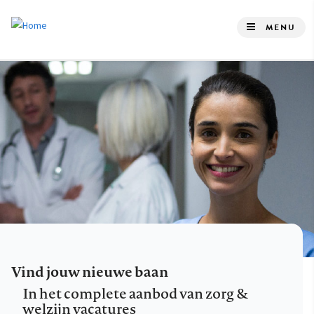
Overslaan
en
MENU
naar
de
inhoud
gaan
Vind jouw nieuwe baan
In het complete aanbod van zorg &
welzijn vacatures