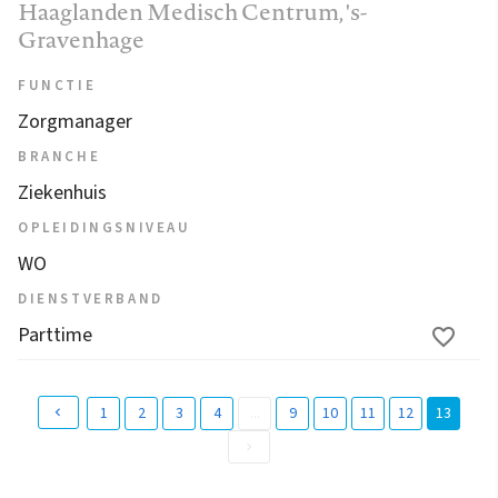
Haaglanden Medisch Centrum
, 's-
Gravenhage
FUNCTIE
Zorgmanager
BRANCHE
Ziekenhuis
OPLEIDINGSNIVEAU
WO
DIENSTVERBAND
Parttime
1
2
3
4
...
9
10
11
12
13
(
c