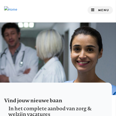
Overslaan
en
MENU
naar
de
inhoud
gaan
Vind jouw nieuwe baan
In het complete aanbod van zorg &
welzijn vacatures